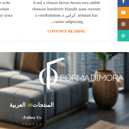
Facebook
e scele
A sed a risusat luctus luctus esta anibh
turium
rhoncus hendrerit blandit nam rutrum
Email
sitmiad hac. كراس a vestibululum a
nt systa
varius adipiscing...
Instagram
CONTINUE READING
WhatsApp
المنتجات
العربية
Follow Us: