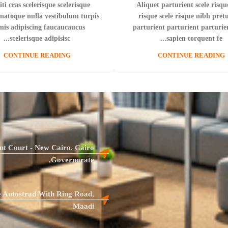
iti cras scelerisque scelerisque
Aliquet parturient scele risqu
 natoque nulla vestibulum turpis
risque scele risque nibh pre
mis adipiscing faucaucaucus
parturient parturient parturie
scelerisque adipisisc...
sapien torquent fe...
CONTINUE READING
CONTINUE READING
ment Court - New Cairo. Cairo
Governorate,
e Autostrad With Ring Road,
Maadi