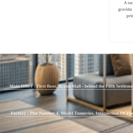
A tac
gravida
pri
Main Office : First floor, Brand Mall - behind the Fifth Settle
Factory : Plot Number 4, Model Tanneries, Intersection Of Th