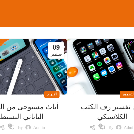
09
سبتمبر
لتصميم
الإلهام
 تفسير رف الكتب
أثاث مستوحى من ال
الكلاسيكي
الياباني البسيط
0
0
By
Admin
By
Admi