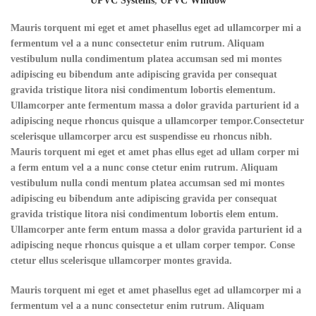
UPVC Systems
,
UPVC Window
Mauris torquent mi eget et amet phasellus eget ad ullamcorper mi a
fermentum vel a a nunc consectetur enim rutrum. Aliquam
vestibulum nulla condimentum platea accumsan sed mi montes
adipiscing eu bibendum ante adipiscing gravida per consequat
gravida tristique litora nisi condimentum lobortis elementum.
Ullamcorper ante fermentum massa a dolor gravida parturient id a
adipiscing neque rhoncus quisque a ullamcorper tempor.Consectetur
scelerisque ullamcorper arcu est suspendisse eu rhoncus nibh.
Mauris torquent mi eget et amet phas ellus eget ad ullam corper mi
a ferm entum vel a a nunc conse ctetur enim rutrum. Aliquam
vestibulum nulla condi mentum platea accumsan sed mi montes
adipiscing eu bibendum ante adipiscing gravida per consequat
gravida tristique litora nisi condimentum lobortis elem entum.
Ullamcorper ante ferm entum massa a dolor gravida parturient id a
adipiscing neque rhoncus quisque a et ullam corper tempor. Conse
ctetur ellus scelerisque ullamcorper montes gravida.
Mauris torquent mi eget et amet phasellus eget ad ullamcorper mi a
fermentum vel a a nunc consectetur enim rutrum. Aliquam