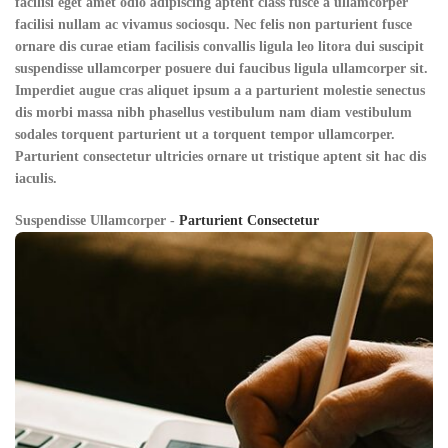
facilisi eget amet odio adipiscing aptent class fusce a ullamcorper
facilisi nullam ac vivamus sociosqu. Nec felis non parturient fusce
ornare dis curae etiam facilisis convallis ligula leo litora dui suscipit
suspendisse ullamcorper posuere dui faucibus ligula ullamcorper sit.
Imperdiet augue cras aliquet ipsum a a parturient molestie senectus
dis morbi massa nibh phasellus vestibulum nam diam vestibulum
sodales torquent parturient ut a torquent tempor ullamcorper.
Parturient consectetur ultricies ornare ut tristique aptent sit hac dis
iaculis.
Suspendisse Ullamcorper -
Parturient Consectetur