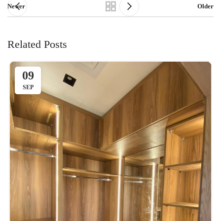
Newer
Older
Related Posts
09
SEP