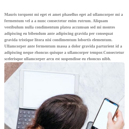
Mauris torquent mi eget et amet phasellus eget ad ullamcorper mi a
fermentum vel a a nunc consectetur enim rutrum. Aliquam
vestibulum nulla condimentum platea accumsan sed mi montes
adipiscing eu bibendum ante adipiscing gravida per consequat
gravida tristique litora nisi condimentum lobortis elementum.
Ullamcorper ante fermentum massa a dolor gravida parturient id a
adipiscing neque rhoncus quisque a ullamcorper tempor.Consectetur
scelerisque ullamcorper arcu est suspendisse eu rhoncus nibh.