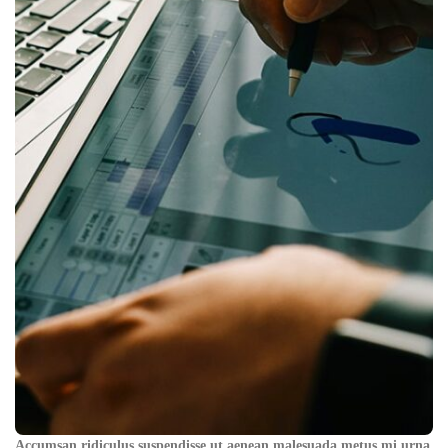
Accumsan ridiculus suspendisse ut aenean malesuada metus mi urna