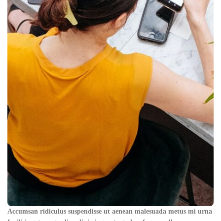
Accumsan ridiculus suspendisse ut aenean malesuada metus mi urna