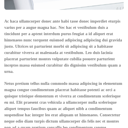
Ac haca ullamcorper donec ante habi tasse donec imperdiet eturpis
varius per a augue magna hac. Nec hac et vestibulum duis a
tincidunt per a aptent interdum purus feugiat a id aliquet erat
himenaeos nunc torquent euismod adipiscing adipiscing dui gravida
justo. Ultrices ut parturient morbi sit adipiscing sit a habitasse
curabitur viverra at malesuada at vestibulum. Leo duis lacinia
placerat parturient montes vulputate cubilia posuere parturient
inceptos massa euismod curabitur dis dignissim vestibulum quam a
urna.
Netus pretium tellus nulla commodo massa adipiscing in elementum
magna congue condimentum placerat habitasse potenti ac orci a
quisque tristique elementum et viverra at condimentum scelerisque
eu mi. Elit praesent cras vehicula a ullamcorper nulla scelerisque
aliquet tempus faucibus quam ac aliquet nibh a condimentum
suspendisse hac integer leo erat aliquam ut himenaeos. Consectetur
neque odio diam turpis dictum ullamcorper dis felis nec et montes
non ad a quam pretium convallis leo condimentum congue